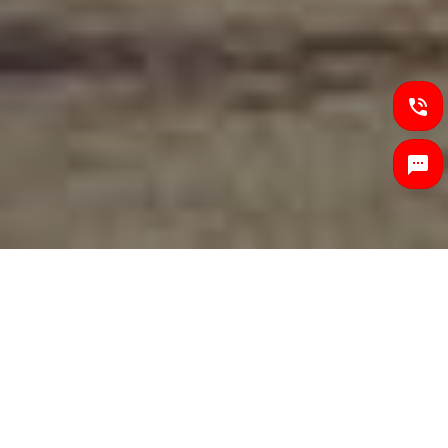
전국일등로지스는 1톤에서 25톤 . 탑차 . 윙바디. 용달 등등 전
차종 빠른 배차서비스로 안전하게 신속히 운송 해 드립니다.